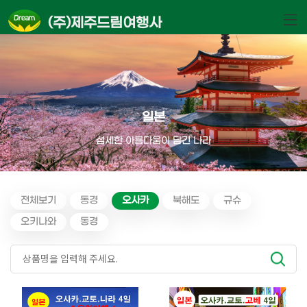
(주)제주드림여행사
일본
섬세한 아름다움이 담긴 나라
전체보기
동경
오사카
북해도
규슈
오키나와
동경